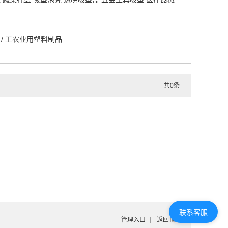
/
工农业用塑料制品
共
0
条
联系客服
管理入口
|
返回顶部